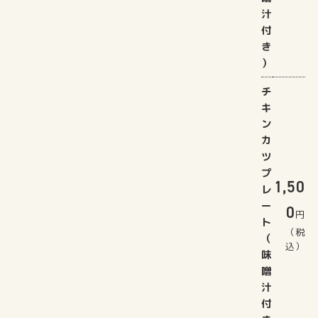
汁
付
き
）
チ
キ
ン
カ
ツ
プ
1,50
レ
ー
0
円
ト
（税
（
込）
味
噌
汁
付