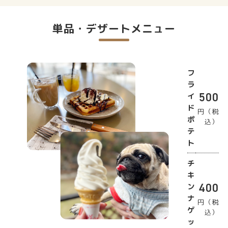
単品・デザートメニュー
フ
ラ
500
イ
ド
円（税
ポ
込）
テ
ト
チ
キ
400
ン
ナ
円（税
ゲ
込）
ッ