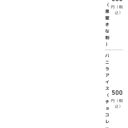
（
円（税
黒
込）
蜜
き
な
粉
）
バ
ニ
ラ
ア
イ
ス
500
（
円（税
チ
込）
ョ
コ
レ
ー