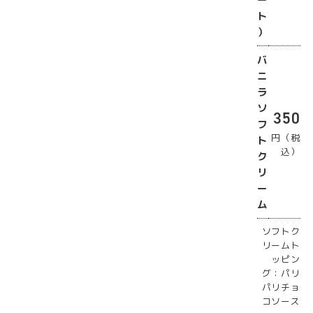
ト
）
バ
ニ
ラ
ソ
350
フ
円（税
ト
込）
ク
リ
ー
ム
ソフトク
リームト
ッピン
グ：パリ
パリチョ
コソース