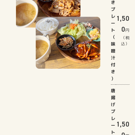
き
プ
レ
1,50
ー
0
ト
円
（
（税
味
込）
噌
汁
付
き
）
唐
揚
げ
プ
レ
1,50
ー
ト
0