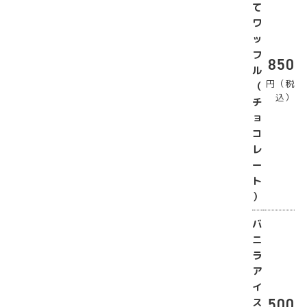
て
ワ
ッ
フ
850
ル
円（税
（
込）
チ
ョ
コ
レ
ー
ト
）
バ
ニ
ラ
ア
イ
500
ス