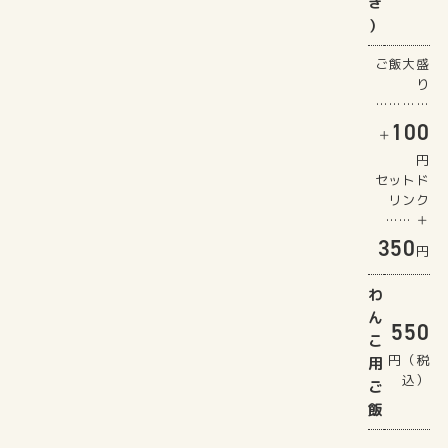
き
）
ご飯大盛
り
…………
100
＋
円
セットド
リンク
…… ＋
350
円
わ
ん
550
こ
円（税
用
込）
ご
飯