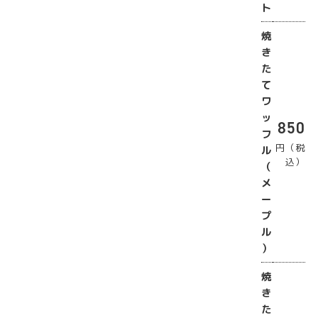
ト
焼
き
た
て
ワ
ッ
850
フ
円（税
ル
込）
（
メ
ー
プ
ル
）
焼
き
た