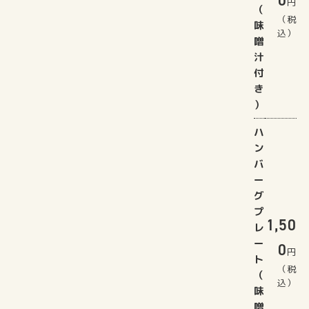
円
（
（税
味
込）
噌
汁
付
き
）
ハ
ン
バ
ー
グ
プ
1,50
レ
ー
0
円
ト
（税
（
込）
味
噌